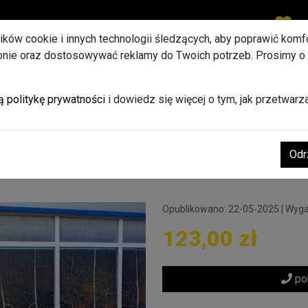
Ulu
lików cookie i innych technologii śledzących, aby poprawić komfor
ronie oraz dostosowywać reklamy do Twoich potrzeb. Prosimy o
zrywania folii z witryn, u
ą politykę prywatności
i dowiedz się więcej o tym, jak przetwar
eń Warszawa -USŁUGA DE
Odr
Opublikowano: 22-05-2025
|
Wyga
123,00 zł
pok