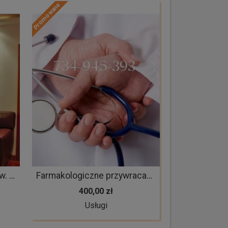
Promowane
Wygodne mieszkanie na Św. Wincentego 114
Farmakologiczne przywracanie miesiączki bez zabiegowe przywracanie cyklu okresu tabletki poronne wczesnoporonne
400,00 zł
Usługi