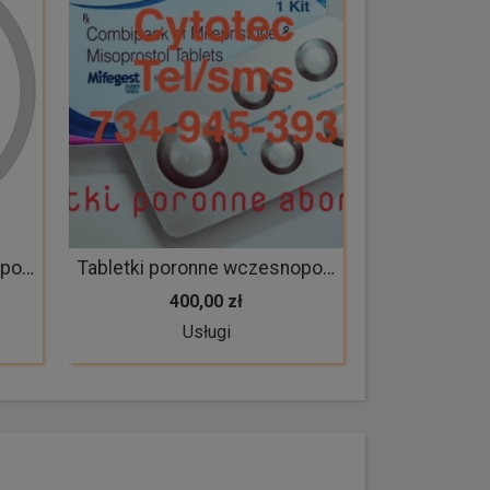
Tabletki poronne wczesnoporonne aborcyjne arthrotec cytotec misoprostol mifepristone dyskretnie ginekolog
Tabletki poronne wczesnoporonne aborcyjne arthrotec cytotec misoprostol mifepristone dyskretnie ginekolog
400,00 zł
Usługi