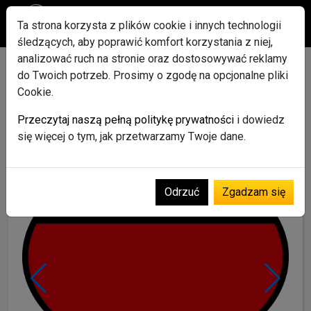
Ta strona korzysta z plików cookie i innych technologii
śledzących, aby poprawić komfort korzystania z niej,
analizować ruch na stronie oraz dostosowywać reklamy
Niemiecki bez stresu –
do Twoich potrzeb. Prosimy o zgodę na opcjonalne pliki
Cookie.
korepetycje dla dzieci i
Przeczytaj naszą pełną politykę prywatności
i dowiedz
młodzieży
się więcej o tym, jak przetwarzamy Twoje dane.
Muzyka i Edukacja
Materiały językowe
Odrzuć
Zgadzam się