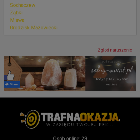
Sochaczew
Ząbki
Mława
Grodzisk Mazowiecki
Zgłoś naruszenie
Osób online: 28