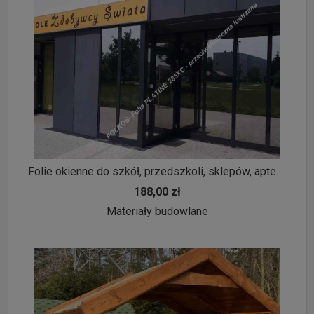
Folie okienne do szkół, przedszkoli, sklepów, aptek, biur- Folie na okna w szkole -Usługa oklejania szyb Warszawa Folkos
188,00 zł
Materiały budowlane