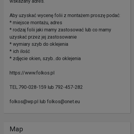
wskazany adres.
Aby uzyskać wycenę folii z montażem proszę podać:
* miejsce montażu, adres
* rodzaj folii jaki mamy zastosować lub co mamy
uzyskać przez jej zastosowanie
* wymiary szyb do oklejenia
* ich ilość
* zdjęcie okien, szyb...do oklejenia
https://www.folkos.pl
TEL.790-028-159 lub 792-457-282
folkos@wp.pl lub folkos@onet.eu
Map