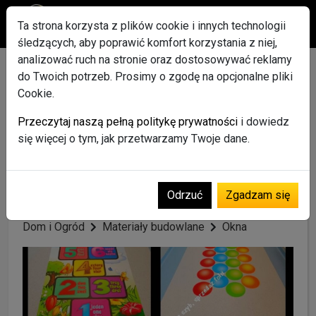
Ta strona korzysta z plików cookie i innych technologii
śledzących, aby poprawić komfort korzystania z niej,
analizować ruch na stronie oraz dostosowywać reklamy
Folie z usługa oklejania
do Twoich potrzeb. Prosimy o zgodę na opcjonalne pliki
Cookie.
szyb Pruszków- folie
Przeczytaj naszą pełną politykę prywatności
i dowiedz
dekoracyjne, matowe,
się więcej o tym, jak przetwarzamy Twoje dane.
folie przeciwsłoneczne,
bezpieczne, lustro
Odrzuć
Zgadzam się
weneckie
Dom i Ogród
Materiały budowlane
Okna