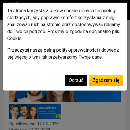
Ta strona korzysta z plików cookie i innych technologii
śledzących, aby poprawić komfort korzystania z niej,
analizować ruch na stronie oraz dostosowywać reklamy
Kasjer-Sprzedawca Stary
do Twoich potrzeb. Prosimy o zgodę na opcjonalne pliki
Cookie.
Sącz (K/M) 1/4 etatu
Przeczytaj naszą pełną politykę prywatności
i dowiedz
Praca
Kasjer
pracownik sklepu
się więcej o tym, jak przetwarzamy Twoje dane.
Odrzuć
Zgadzam się
Opublikowano: 12-02-2026