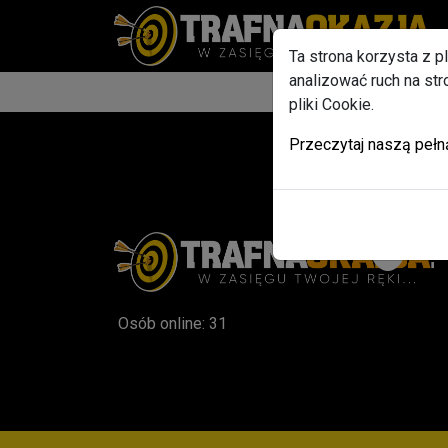
Ta strona korzysta z p
analizować ruch na st
pliki Cookie.
Przeczytaj naszą pełn
Osób online: 31