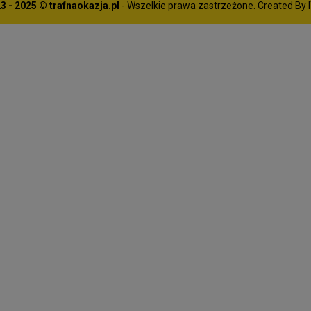
3 - 2025 © trafnaokazja.pl
- Wszelkie prawa zastrzeżone. Created By