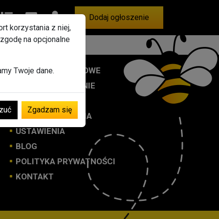
bione
Ogłoszenia
Wiadomości
Konto
Dodaj ogłoszenie
t korzystania z niej,
 zgodę na opcjonalne
BANERY REKLAMOWE
zamy Twoje dane.
DODAJ OGŁOSZENIE
REJESTRACJA
zuć
Zgadzam się
MOJE OGŁOSZENIA
USTAWIENIA
BLOG
POLITYKA PRYWATNOŚCI
KONTAKT