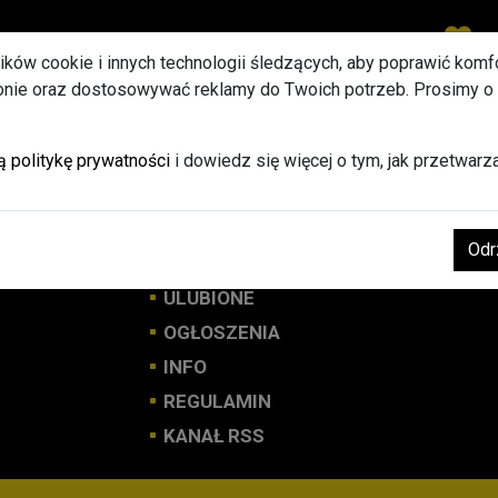
Ulu
lików cookie i innych technologii śledzących, aby poprawić komfor
ronie oraz dostosowywać reklamy do Twoich potrzeb. Prosimy o
STRONA GŁÓWNA
ą politykę prywatności
i dowiedz się więcej o tym, jak przetwar
DODAJ BANER REKLAMOWY
LOGOWANIE
Odr
ODZYSKIWANIE HASŁA
ULUBIONE
OGŁOSZENIA
INFO
REGULAMIN
KANAŁ RSS