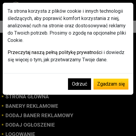
Ta strona korzysta z plików cookie i innych technologii
śledzących, aby poprawić komfort korzystania z niej,
analizować ruch na stronie oraz dostosowywać reklamy
do Twoich potrzeb. Prosimy o zgodę na opcjonalne pliki
Cookie.
Przeczytaj naszą pełną politykę prywatności
i dowiedz
się więcej o tym, jak przetwarzamy Twoje dane.
Osób online: 38
Odrzuć
Zgadzam się
STRONA GŁÓWNA
BANERY REKLAMOWE
DODAJ BANER REKLAMOWY
DODAJ OGŁOSZENIE
LOGOWANIE