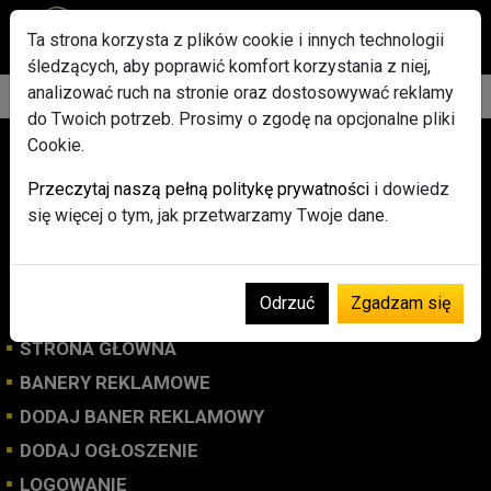
Ta strona korzysta z plików cookie i innych technologii
śledzących, aby poprawić komfort korzystania z niej,
analizować ruch na stronie oraz dostosowywać reklamy
do Twoich potrzeb. Prosimy o zgodę na opcjonalne pliki
Cookie.
Przeczytaj naszą pełną politykę prywatności
i dowiedz
się więcej o tym, jak przetwarzamy Twoje dane.
Osób online: 32
Odrzuć
Zgadzam się
STRONA GŁÓWNA
BANERY REKLAMOWE
DODAJ BANER REKLAMOWY
DODAJ OGŁOSZENIE
LOGOWANIE