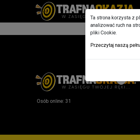
Ta strona korzysta z p
analizować ruch na st
pliki Cookie.
Przeczytaj naszą pełn
Osób online: 31