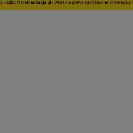
3 - 2025 © trafnaokazja.pl
- Wszelkie prawa zastrzeżone. Created By