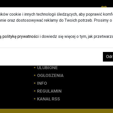
Ulu
lików cookie i innych technologii śledzących, aby poprawić komfor
ronie oraz dostosowywać reklamy do Twoich potrzeb. Prosimy o
STRONA GŁÓWNA
ą politykę prywatności
i dowiedz się więcej o tym, jak przetwar
DODAJ BANER REKLAMOWY
LOGOWANIE
Odr
ODZYSKIWANIE HASŁA
ULUBIONE
OGŁOSZENIA
INFO
REGULAMIN
KANAŁ RSS