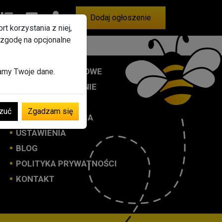
bione
Ogłoszenia
Wiadomości
Konto
Dodaj ogłoszenie
t korzystania z niej,
 zgodę na opcjonalne
BANERY REKLAMOWE
zamy Twoje dane.
DODAJ OGŁOSZENIE
REJESTRACJA
zuć
Zgadzam się
MOJE OGŁOSZENIA
USTAWIENIA
BLOG
POLITYKA PRYWATNOŚCI
KONTAKT