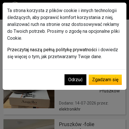
Ta strona korzysta z plików cookie i innych technologii
śledzących, aby poprawić komfort korzystania z niej,
analizować ruch na stronie oraz dostosowywać reklamy
Ogłoszenia
w Pruszków
do Twoich potrzeb. Prosimy o zgodę na opcjonalne pliki
Cookie.
Wszystkie ogłoszenia
Pruszków
Przeczytaj naszą pełną politykę prywatności
i dowiedz
się więcej o tym, jak przetwarzamy Twoje dane.
Nowe buty skóra angello
38 oksfordki polska marka
99,00 zł
Odrzuć
Zgadzam się
Pruszków
Dodano: 14-07-2026 przez:
elektronikhr
Pruszków -folie