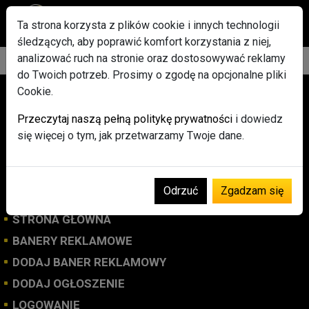
Ta strona korzysta z plików cookie i innych technologii
śledzących, aby poprawić komfort korzystania z niej,
analizować ruch na stronie oraz dostosowywać reklamy
do Twoich potrzeb. Prosimy o zgodę na opcjonalne pliki
Cookie.
Przeczytaj naszą pełną politykę prywatności
i dowiedz
się więcej o tym, jak przetwarzamy Twoje dane.
Osób online: 25
Odrzuć
Zgadzam się
STRONA GŁÓWNA
BANERY REKLAMOWE
DODAJ BANER REKLAMOWY
DODAJ OGŁOSZENIE
LOGOWANIE